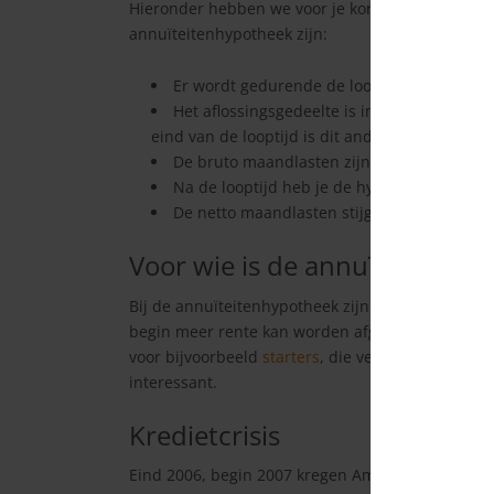
Hieronder hebben we voor je kort opgesomd wat
annuïteitenhypotheek zijn:
Er wordt gedurende de looptijd afgelost.
Het aflossingsgedeelte is in het begin laag
eind van de looptijd is dit andersom.
De bruto maandlasten zijn iedere maand, af
Na de looptijd heb je de hypotheek volledig
De netto maandlasten stijgen gedurende de
Voor wie is de annuïteitenhy
Bij de annuïteitenhypotheek zijn de netto maandl
begin meer rente kan worden afgetrokken van de
voor bijvoorbeeld
starters
, die verwachten in de 
interessant.
Kredietcrisis
Eind 2006, begin 2007 kregen Amerikaanse huize