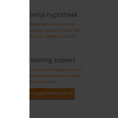
Aflossingsvrije hypotheek
Bij deze hypotheekvorm los je niets af
gedurende de looptijd. Uiteraard zitten hier
voor- en nadelen aan. Bekijk deze hier.
Nieuwe woning kopen?
Vraag een oriënterend hypotheekgesprek met
een onafhankelijke adviseur aan om te kijken
wat je kunt lenen.