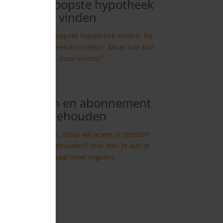
De goedkoopste hypotheek
vinden
Je wilt de goedkoopste hypotheek vinden, bij
de beste hypotheekverstrekker. Maar hoe kun
je deze vinden?
Verhuizen en abonnement
behouden
Ga je verhuizen, maar wil je wel je telecom
abonnement behouden? Hier lees je wat je
allemaal moet regelen.