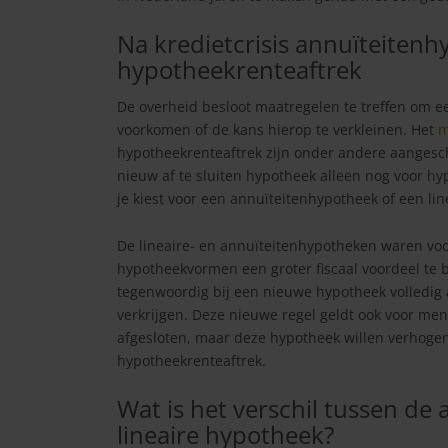
Na kredietcrisis annuïteiten
hypotheekrenteaftrek
De overheid besloot maatregelen te treffen om een
voorkomen of de kans hierop te verkleinen. Het
m
hypotheekrenteaftrek zijn onder andere aangesche
nieuw af te sluiten hypotheek alleen nog voor h
je kiest voor een annuïteitenhypotheek of een li
De lineaire- en annuïteitenhypotheken waren vo
hypotheekvormen een groter fiscaal voordeel te b
tegenwoordig bij een nieuwe hypotheek volledig a
verkrijgen. Deze nieuwe regel geldt ook voor m
afgesloten, maar deze hypotheek willen verhoge
hypotheekrenteaftrek.
Wat is het verschil tussen de
lineaire hypotheek?