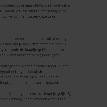
hypotheek los je maandelijks de hypotheek af
t. Omdat je tussentijds al aflost mag je de
jn ook verschillen tussen deze twee
oral uit de rente en minder uit aflossing.
t deel dat je aan rente betaalt minder. Bij
g gedurende de looptijd gelijk; omdat het
dt, wordt het rentebedrag ook lager.
centages en precies dezelfde looptijd, dan
e hypotheek lager dan bij de
e snellere aflossing bij een lineaire
looptijd minder rente wordt betaald.
maandlasten gedurende de looptijd gelijk. Bij
ten eerst hoog, echter worden deze lager