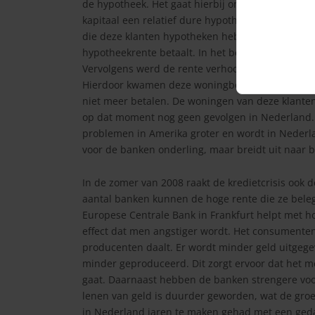
de hypotheek. Het gaat hierbij om Amerikanen d
kapitaal een relatief dure hypotheken hebben ku
die deze klanten hypotheken hebben verstrekt wa
hypotheekrente betaalt. In het begin waren de ma
Vervolgens werd de rente verhoogd en moest er 
Hierdoor kwamen deze woningbezitters in de kne
niet meer betalen. De woningen van deze klante
op dat moment nog geen gevolgen in Nederland. 
problemen in Amerika groter en wordt in Nederla
voor de banken onderling, maar breidt uit naar 
In de zomer van 2008 raakt de kredietcrisis ook
aantal banken kunnen de hoge rente die ze beleg
Europese Centrale Bank in Frankfurt helpt met h
effect dat men angstiger wordt. Het consumente
producenten daalt. Er wordt minder geld uitgeg
minder geproduceerd. Dit zorgt ervoor dat het 
gaat. Daarnaast hebben de banken strengere voo
lenen van geld is duurder geworden, wat de gr
in Nederland jaren te maken gehad met een geda