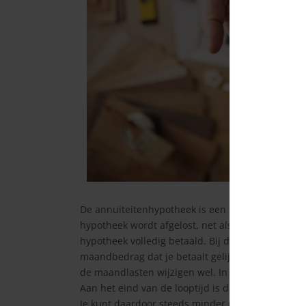
De annuïteitenhypotheek is een hypotheekvorm w
hypotheek wordt afgelost, net als bij de
lineaire
hypotheek volledig betaald. Bij de annuïteitenhyp
maandbedrag dat je betaalt gelijk, afgezien van
de maandlasten wijzigen wel. In het begin betaal j
Aan het eind van de looptijd is dat juist andersom
Je kunt daardoor steeds minder rente aftrekken va