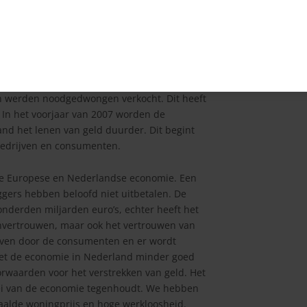
ie met een laag inkomen en weinig eigen
nnen afsluiten. Er zijn hypotheekaanbieders
arbij men de eerste jaren een lage
andelijkse lasten dus goed te betalen.
flink meer per maand worden betaald.
l, ze konden de maandelijkse hypotheeklast
n werden noodgedwongen verkocht. Dit heeft
In het voorjaar van 2007 worden de
nd het lenen van geld duurder. Dit begint
bedrijven en consumenten.
 de Europese en Nederlandse economie. Een
gers hebben beloofd niet uitbetalen. De
onderden miljarden euro’s, echter heeft het
nvertrouwen, maar ook het vertrouwen van
even door de consumenten en er wordt
met de economie in Nederland minder goed
rwaarden voor het verstrekken van geld. Het
oei van de economie tegenhoudt. We hebben
alde woningprijs en hoge werkloosheid.