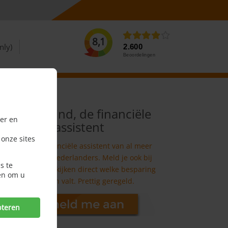
8,1
nly)
2.600
Beoordelingen
Consumind, de financiële
er en
assistent
 onze sites
We zijn de financiële assistent van al meer
dan 750.000 Nederlanders. Meld je ook bij
s te
ons aan! Wij bekijken direct welke besparing
en om u
er te halen valt. Prettig geregeld.
pteren