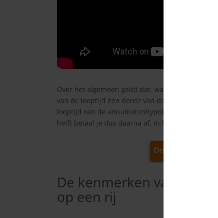
Over het algemeen geldt dat, wanneer je geen ext
van de looptijd één derde van de hypotheekschul
looptijd van de annuïteitenhypotheek heb je de h
helft betaal je dus daarna af, in het laatste deel 
De kenmerken van een a
op een rij