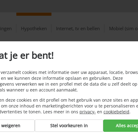
ringen
Hypotheken
Internet, tv en bellen
Mobiel (sim o
at je er bent!
eitenhypotheek?
erzamelt cookies met informatie over uw apparaat, locatie, brows
 en we kunnen deze informatie opslaan en gebruiken. Deze
evens verwerken we in een profiel met de data die u zelf deelt op
oals wanneer u een account aanmaakt.
n deze cookies en dit profiel om het gebruik van onze sites en app
 om onze inhoud en marketingberichten voor u te personaliseren 
dvertenties te tonen. Lees meer in ons
privacy-
en
cookiebeleid
.
s weigeren
Stel voorkeuren in
Alles acce