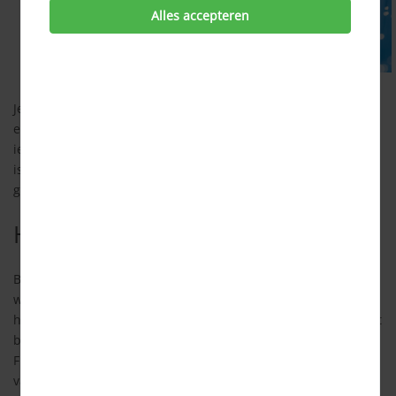
Alles accepteren
Je hebt vast wel gehoord van glasvezel. Ook via glasvezel kan
een internetverbinding lopen. Glasvezel is nog niet voor
iedereen beschikbaar, omdat het nog niet overal in het land
is aangelegd. Wel komen er steeds meer wijken en
gemeenten bij waarin glasvezel is aangelegd.
Hoe werkt internet via glasvezel?
Bij glasvezel worden er glasvezelkabels helemaal tot in de
woning aangelegd. Dit is anders dan bij ADSL/ VDSL, omdat
hierbij de verbinding tussen de wijkcentrale en jouw huis niet
bestaat uit glasvezel. Een glasvezelverbinding wordt daarom
Fiber to the Home genoemd. Net als bij de andere vormen
van internetverbindingen is bij een glasvezelverbinding de