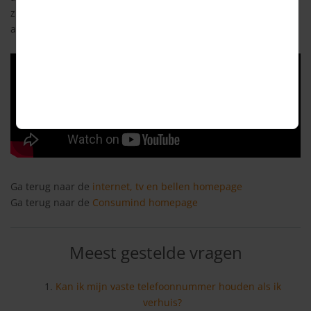
zijn er ongeveer 4,1 miljoen huishoudens waar glasvezel is
aangesloten.
Ga terug naar de
internet, tv en bellen homepage
Ga terug naar de
Consumind homepage
Meest gestelde vragen
Kan ik mijn vaste telefoonnummer houden als ik
verhuis?