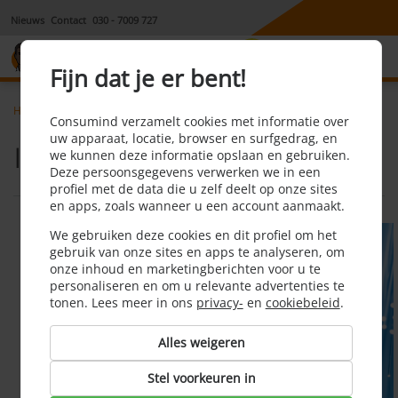
Nieuws
Contact
030 - 7009 727
8,1
Fijn dat je er bent!
Home
Tvinternetbellen
Internet via glasvezel
Consumind verzamelt cookies met informatie over
uw apparaat, locatie, browser en surfgedrag, en
Internet via glasvezel
we kunnen deze informatie opslaan en gebruiken.
Deze persoonsgegevens verwerken we in een
profiel met de data die u zelf deelt op onze sites
en apps, zoals wanneer u een account aanmaakt.
We gebruiken deze cookies en dit profiel om het
gebruik van onze sites en apps te analyseren, om
onze inhoud en marketingberichten voor u te
personaliseren en om u relevante advertenties te
tonen. Lees meer in ons
privacy-
en
cookiebeleid
.
Alles weigeren
Stel voorkeuren in