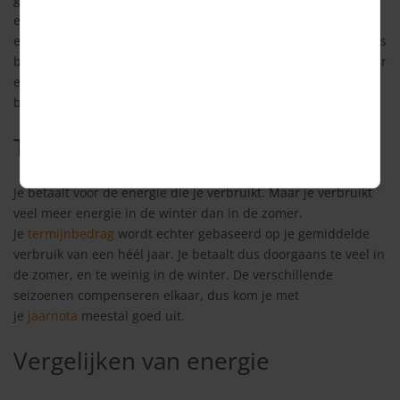
energiekosten in de winter gecompenseerd met de lagere
energiekosten in de zomer. Hierdoor hoef je niet of nauwelijks
bij te betalen. Ook kun je net voor de winter overstappen naar
een goedkopere energieleverancier. Dan kun je extra
besparen in de periode dat je energiekosten het hoogst zijn.
Termijnbedrag
Je betaalt voor de energie die je verbruikt. Maar je verbruikt
veel meer energie in de winter dan in de zomer.
Je
termijnbedrag
wordt echter gebaseerd op je gemiddelde
verbruik van een héél jaar. Je betaalt dus doorgaans te veel in
de zomer, en te weinig in de winter. De verschillende
seizoenen compenseren elkaar, dus kom je met
je
jaarnota
meestal goed uit.
Vergelijken van energie