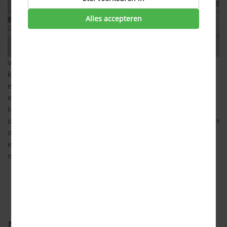
Alles accepteren
Veel Nederlanders vragen zich af wanneer zij het beste
kunnen overstappen. Regelmatig overstappen van
energieleverancier kan je namelijk jaarlijks honderden
euro’s
besparen
! Loopt je energiecontract binnenkort af, dan
loont het zeker om de energietarieven te vergelijken. Maar
ook als je nog een lopend contract hebt, zijn er mogelijkheden
om tussentijds over te stappen. Bij het wisselen van
energieleverancier is het wel belangrijk om op het juiste
moment over te stappen. Maar wat is het juiste moment?
Nooit overgestapt