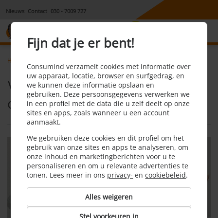
Nieuws
Contact
030 - 7009 727
8,1
Fijn dat je er bent!
Home
Energie
Wat is het juiste overstapmoment
Consumind verzamelt cookies met informatie over
uw apparaat, locatie, browser en surfgedrag, en
Wat is het juiste
we kunnen deze informatie opslaan en
gebruiken. Deze persoonsgegevens verwerken we
overstapmoment?
in een profiel met de data die u zelf deelt op onze
sites en apps, zoals wanneer u een account
aanmaakt.
We gebruiken deze cookies en dit profiel om het
gebruik van onze sites en apps te analyseren, om
onze inhoud en marketingberichten voor u te
personaliseren en om u relevante advertenties te
tonen. Lees meer in ons
privacy-
en
cookiebeleid
.
Alles weigeren
Stel voorkeuren in