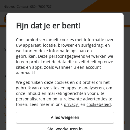
Nieuws
Contact
030 - 7009 727
8,1
Fijn dat je er bent!
Home
Reisverzekering
Faq
Consumind verzamelt cookies met informatie over
uw apparaat, locatie, browser en surfgedrag, en
Veel gestelde vragen
we kunnen deze informatie opslaan en
gebruiken. Deze persoonsgegevens verwerken we
in een profiel met de data die u zelf deelt op onze
sites en apps, zoals wanneer u een account
aanmaakt.
Algemeen
We gebruiken deze cookies en dit profiel om het
gebruik van onze sites en apps te analyseren, om
Wat is een reisverzekering?
onze inhoud en marketingberichten voor u te
Welke soorten reisverzekeringen zijn er?
personaliseren en om u relevante advertenties te
tonen. Lees meer in ons
privacy-
en
cookiebeleid
.
Wat is een aflopende reisververzekering?
Wat is een doorlopende reisverzekering?
Alles weigeren
Kan ik ook een reisverzekering afsluiten voor mijn stage in het
Stel voorkeuren in
buitenland of voor een werkvakantie?