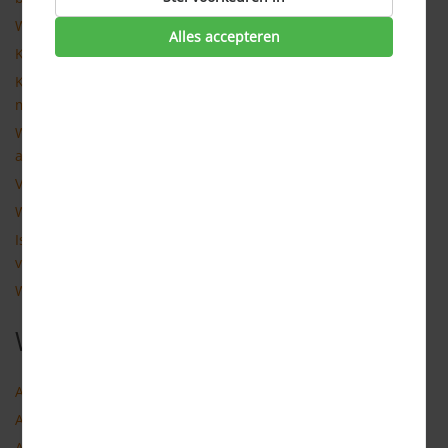
Wat is een annuleringsverzekering?
Alles accepteren
Kan ik een annuleringsverzekering doorlopend afsluiten?
Kan ik een annuleringsverzekering afsluiten die afloopt als
mijn vakantie voorbij is?
Wat valt er over het algemeen onder de dekking van een
annuleringsverzekering?
Voor wie kan de reisverzekering afgesloten worden?
Wat zijn de dekkingsgebieden van een reisverzekering?
Is de basisdekking van een reisverzekering bij elke
verzekeraar hetzelfde?
Wat kan ik verzekeren met mijn reisverzekering?
Woordenlijst
Aanvullende reisverzekering
Aflopende reisverzekering
Alarmcentrale reisverzekering