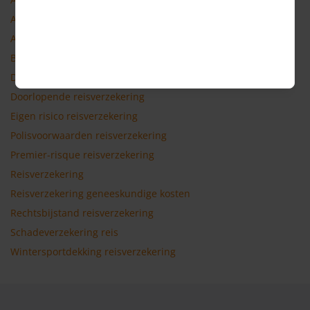
Annuleringsverzekering
Automobilistenhulp reisverzekering
Basisdekking reisverzekering
Dekkingsgebied reisverzekering
Doorlopende reisverzekering
Eigen risico reisverzekering
Polisvoorwaarden reisverzekering
Premier-risque reisverzekering
Reisverzekering
Reisverzekering geneeskundige kosten
Rechtsbijstand reisverzekering
Schadeverzekering reis
Wintersportdekking reisverzekering