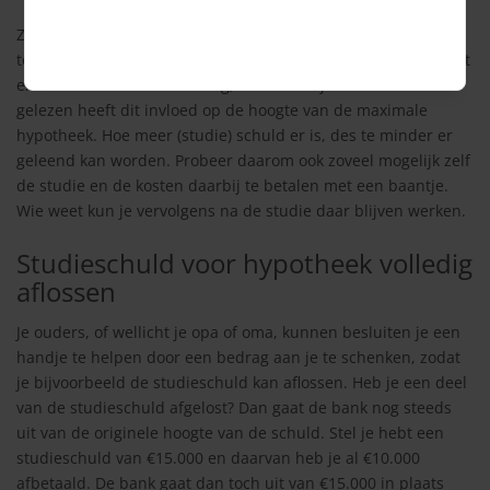
Zelf geld sparen met behulp van een bijbaan om in de
toekomst de extra kosten om een woning te kopen is slim. Het
extra lenen is minder handig, want zoals je eerder hebt
gelezen heeft dit invloed op de hoogte van de maximale
hypotheek. Hoe meer (studie) schuld er is, des te minder er
geleend kan worden. Probeer daarom ook zoveel mogelijk zelf
de studie en de kosten daarbij te betalen met een baantje.
Wie weet kun je vervolgens na de studie daar blijven werken.
Studieschuld voor hypotheek volledig
aflossen
Je ouders, of wellicht je opa of oma, kunnen besluiten je een
handje te helpen door een bedrag aan je te schenken, zodat
je bijvoorbeeld de studieschuld kan aflossen. Heb je een deel
van de studieschuld afgelost? Dan gaat de bank nog steeds
uit van de originele hoogte van de schuld. Stel je hebt een
studieschuld van €15.000 en daarvan heb je al €10.000
afbetaald. De bank gaat dan toch uit van €15.000 in plaats