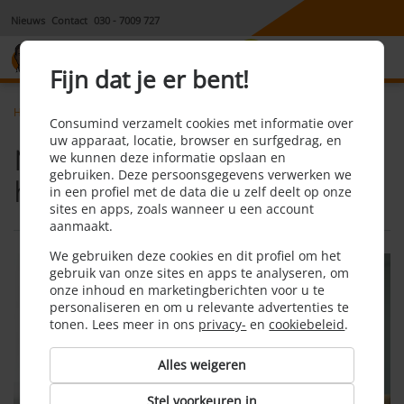
Nieuws
Contact
030 - 7009 727
8,1
Fijn dat je er bent!
Home
Hypotheek
Hypotheek studieschuld
Consumind verzamelt cookies met informatie over
uw apparaat, locatie, browser en surfgedrag, en
Met studieschuld
we kunnen deze informatie opslaan en
gebruiken. Deze persoonsgegevens verwerken we
hypotheek afsluiten?
in een profiel met de data die u zelf deelt op onze
sites en apps, zoals wanneer u een account
aanmaakt.
We gebruiken deze cookies en dit profiel om het
gebruik van onze sites en apps te analyseren, om
onze inhoud en marketingberichten voor u te
personaliseren en om u relevante advertenties te
tonen. Lees meer in ons
privacy-
en
cookiebeleid
.
Alles weigeren
Stel voorkeuren in