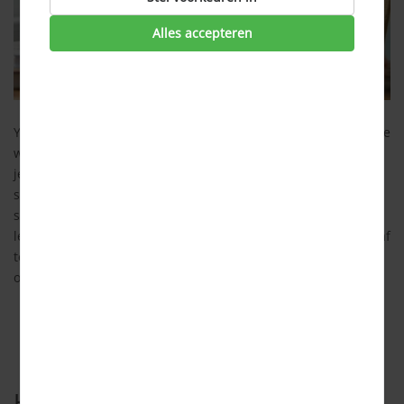
Alles accepteren
Yes, eindelijk klaar met studeren. Diploma op zak, al een tijdje
werkzaam en nu op zoek naar een eigen koopwoning. Alleen,
je hebt een studieschuld en zit met de vraag of een
studieschuld en hypotheek wel door één deur kunnen. Of je
studeert nu en vraagt jezelf af of het handig is om meer te
lenen via DUO om met de studieschuld later een hypotheek af
te sluiten, om de bijkomende kosten te betalen. Lees alles
over een studieschuld en hypotheek hier.
Heeft de studieschuld invloed op