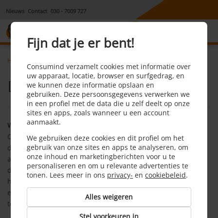
Nieuws
Contact
030 - 7009 727
8,1
Fijn dat je er bent!
Home
Algemeen
Dienstenwijzer
Consumind verzamelt cookies met informatie over
uw apparaat, locatie, browser en surfgedrag, en
Dienstenwijzer
we kunnen deze informatie opslaan en
gebruiken. Deze persoonsgegevens verwerken we
in een profiel met de data die u zelf deelt op onze
sites en apps, zoals wanneer u een account
aanmaakt.
Wat is Consumind?
Consumind is een idee en initiatief van MTVTD BV. Onze
We gebruiken deze cookies en dit profiel om het
gebruik van onze sites en apps te analyseren, om
dienstverlening bestaat uit het aanbieden van financieel
onze inhoud en marketingberichten voor u te
advies en een makkelijke overstap naar leveranciers van
personaliseren en om u relevante advertenties te
diensten die een belangrijke uitgave vormen in het
tonen. Lees meer in ons
privacy-
en
cookiebeleid
.
huishoudboekje. Hierbij kunt u denken aan leveranciers van
energie, internet, (digitale) televisie, vaste telefonie, mobiele
Alles weigeren
telefonie, lopende leningen, hypotheken of verzekeringen.
Stel voorkeuren in