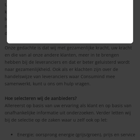
Uw ervaring met leveranciers is voor ons en de andere
klanten van Consumind belangrijk. Onze selectie van
leveranciers is daarop mede gebaseerd. We zullen u dan ook
met enige regelmaat naar uw ervaringen vragen en u
daarvoor per email of telefoon benaderen.
Onze gedachte is dat wij met gezamenlijke kracht, uw kracht
en die van al onze andere klanten, meer in te brengen
hebben bij de leveranciers en dat er beter geluisterd wordt
naar gezamenlijkheid. Ook als er klachten zijn over de
handelswijze van leveranciers waar Consumind mee
samenwerkt, kunt u ons om hulp vragen.
Hoe selecteren wij de aanbieders?
Allereerst op basis van uw ervaring als klant en op basis van
onafhankelijke informatie uit onderzoeken. Verder letten wij
bij de selectie op de zaken waar u zelf ook op let:
Energie; oorsprong energie (grijs/groen), prijs en service