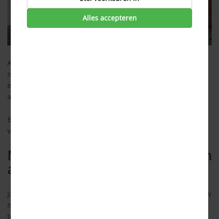
Alles accepteren
Als je gaat verhuizen, heb je veel aan je hoofd. Toch moet je
niet vergeten om je abonnement(en) voor internet, telefonie
en televisie stop te zetten of om te zetten naar je nieuwe
adres.
Bekijk de uitleg in de video hieronder, of lees onder de video
verder
Moet je een verhuizing doorgeven
aan je provider
Ja, want de provider moet je abonnement omzetten naar jouw
nieuwe adres. Daarom moet je minstens een maand van
tevoren laten weten dat je gaat verhuizen en wat je nieuwe