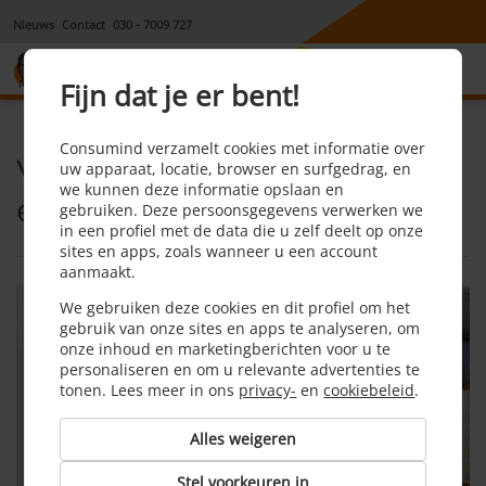
Nieuws
Contact
030 - 7009 727
8,1
Fijn dat je er bent!
Consumind verzamelt cookies met informatie over
Verhuizen en internet, tv
uw apparaat, locatie, browser en surfgedrag, en
we kunnen deze informatie opslaan en
en bellen
gebruiken. Deze persoonsgegevens verwerken we
in een profiel met de data die u zelf deelt op onze
sites en apps, zoals wanneer u een account
aanmaakt.
We gebruiken deze cookies en dit profiel om het
gebruik van onze sites en apps te analyseren, om
onze inhoud en marketingberichten voor u te
personaliseren en om u relevante advertenties te
tonen. Lees meer in ons
privacy-
en
cookiebeleid
.
Alles weigeren
Stel voorkeuren in