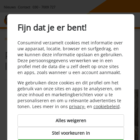
Nieuws
Contact
030 - 7009 727
8,1
Fijn dat je er bent!
Home
Tvinternetbellen
Postcodecheck voor leveranciers
Consumind verzamelt cookies met informatie over
uw apparaat, locatie, browser en surfgedrag, en
Postcodecheck voor
we kunnen deze informatie opslaan en gebruiken.
Deze persoonsgegevens verwerken we in een
leveranciers
profiel met de data die u zelf deelt op onze sites
en apps, zoals wanneer u een account aanmaakt.
We gebruiken deze cookies en dit profiel om het
gebruik van onze sites en apps te analyseren, om
onze inhoud en marketingberichten voor u te
personaliseren en om u relevante advertenties te
tonen. Lees meer in ons
privacy-
en
cookiebeleid
.
Alles weigeren
Stel voorkeuren in