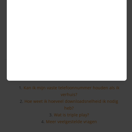
We houden je telecom-
abonnement in de gaten
En als je beter kunt overstappen regelen we het voor je.
Meld je aan op Consumind.nl. Prettig geregeld.
Meest gestelde vragen
Kan ik mijn vaste telefoonnummer houden als ik
verhuis?
Hoe weet ik hoeveel downloadsnelheid ik nodig
heb?
Wat is triple play?
Meer veelgestelde vragen