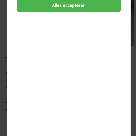
Alles accepteren
Omdat niet alle providers je in elk gebied kunnen voorzien
van internet/ vaste telefonie of televisie, kun je een
postcodecheck doen. Vul hier jouw postcode en huisnummer
in en je ziet welke
aanbiedingen
er beschikbaar zijn op jouw
adres.
Ga terug naar de
internet, tv en bellen homepage
Ga terug naar de
Consumind homepage