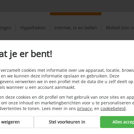
ringen
Hypotheken
Internet, tv en bellen
Mobiel (sim o
at je er bent!
erzamelt cookies met informatie over uw apparaat, locatie, brows
 en we kunnen deze informatie opslaan en gebruiken. Deze
evens verwerken we in een profiel met de data die u zelf deelt op
oals wanneer u een account aanmaakt.
n deze cookies en dit profiel om het gebruik van onze sites en app
 om onze inhoud en marketingberichten voor u te personaliseren 
dvertenties te tonen. Lees meer in ons
privacy-
en
cookiebeleid
.
s weigeren
Stel voorkeuren in
Alles acce