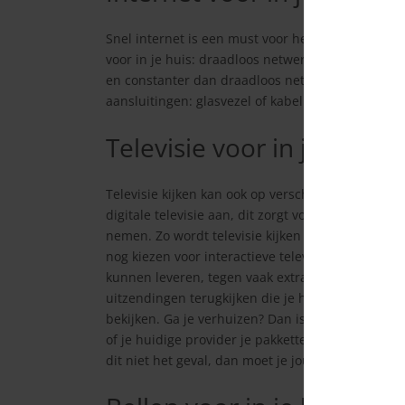
Snel internet is een must voor heel veel mensen.
voor in je huis: draadloos netwerk (WiFi) of kabe
en constanter dan draadloos netwerk. Je kunt ook
aansluitingen: glasvezel of kabel. Hier komen we l
Televisie voor in je huis
Televisie kijken kan ook op verschillende manie
digitale televisie aan, dit zorgt voor een betere b
nemen. Zo wordt televisie kijken een stuk aange
nog kiezen voor interactieve televisie. Interactiev
kunnen leveren, tegen vaak extra abonnementskost
uitzendingen terugkijken die je hebt gemist, hier
bekijken. Ga je verhuizen? Dan is het belangrijk 
of je huidige provider je pakketten die je op dat
dit niet het geval, dan moet je jouw huidige ab