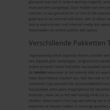
glasvezel ook niet in iedere woning mogelijk, om
moet worden aangelegd. Door middel van een pos
voorzien is van glasvezel en zo niet of die daar
goed wat je op internet wilt doen. Ben je alleen
heb je vaak minder snel internet nodig dan wann
downloaden en online spellen wilt spelen.
Verschillende Pakketten T
Tegenwoordig biedt eigenlijk iedere provider wel 
een digitale gids raadplegen, programma’s aankl
iedere provider biedt hetzelfde basispakket zend
de
zenders
waarnaar je het meeste kijkt en waarv
meer beschikbaar zouden zijn. Kijk dan wat er in 
eventueel nog aanvullende zenderpakketten besch
basispakket soms geen mogelijkheid tot opnemen o
iedereen, maar als je het wel handig vindt zul 
denken. Daarnaast is het nog van belang om in d
waarmee ze klanten lokken in sommige gevallen n