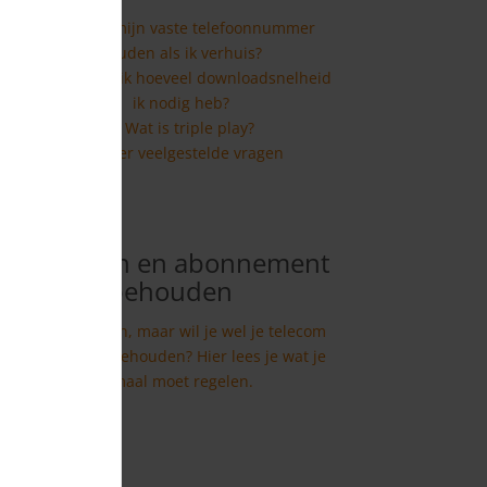
Kan ik mijn vaste telefoonnummer
houden als ik verhuis?
Hoe weet ik hoeveel downloadsnelheid
ik nodig heb?
Wat is triple play?
Meer veelgestelde vragen
Verhuizen en abonnement
behouden
Ga je verhuizen, maar wil je wel je telecom
abonnement behouden? Hier lees je wat je
allemaal moet regelen.