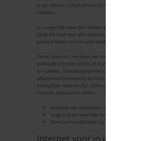
je als alles-in-1-klant binnen te halen. Daarom bi
cadeaus.
Er is eigenlijk maar één nadeel aan een alles-in-
geldt die vaak voor alle diensten tegelijk. Als he
gebruik maken van je vaste telefoon en heb je gee
Onder alles-in-1 verstaan we internet, televisie e
aanbieders bieden dit los of in pakketten aan. Bij
in 1 pakket. Telecomaanbieders proberen zich va
abonnementen waarbij de snelheid van de verbind
belangrijke factoren zijn. Want als consument wil 
internet, televisie en bellen.
Vergelijk alle aanbieders op prijs
Voeg al je persoonlijke wensen toe bij het 
Direct online afsluiten bij de aanbieder!
Internet voor in je huis