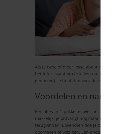
Als je twee of meer losse abonnementen hebt voor 
het interessant om te kijken naar een zogenaamd ‘
genoemd). Je hebt dan voor deze drie producten
Voordelen en nadelen all
Een alles-in-1-pakket is over het algemeen goed
makkelijk; je ontvangt nog maar één factuur, waa
terugvinden. Bovendien doe je zaken met één bedrij
doorgeven of wijzigen. Een ander voordeel is da