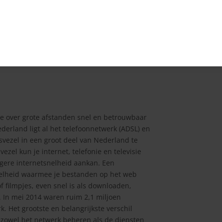
r dit kan ook geplukt worden vanuit de lucht
e minder televisiezenders en is televisie
Vandaar dat dit vaak goedkoper is. Internet,
van een telecomaanbieder is vaak voordeliger
luit. Ook hier heb je maar één nota, dus één
die over grote afstanden snel en betrouwbaar
derland ligt al het telefoonnetwerk (ADSL) en
asvezel in een groot deel van Nederland te
ezel kun je internet, telefonie en televisie
gere internetsnelheid aankan. Een
snelheid waarmee je bestanden op het web
of filmpjes, even snel is als downloaden,
 In mei 2014 waren ruim 2,1 miljoen
 Het grootste en belangrijkste verschil
s zowel het netwerk beheren als de diensten