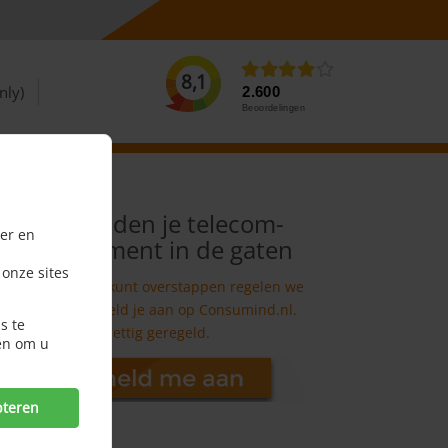
8,1
nly)
2.600
Beoordelingen
We houden je telecom-
er en
abonnement in de gaten
 onze sites
En als je beter kunt overstappen regelen we
het voor je. Meld je aan op Consumind.nl.
s te
Prettig geregeld.
en om u
pteren