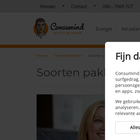
Nieuws
Contact
030 - 7009 727
Energie
Verzeke
Fijn d
Home
Tvinternetbellen
Soorten pakketten
Soorten pakketten
Consumind v
surfgedrag,
persoonsgeg
en apps, z
We gebruike
analyseren,
relevante a
Alle