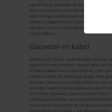
signaal kun je ontvangen via de (coax)kabel, maa
(denk aan Digitenne van KPN). Bij Digitenne heb j
kijken in hoge beeldresolutie vaak niet mogelijk. 
bellen en (digitale) televisie (alles in 1 pakket) 
dan dat je losse verschillende abonnementen afs
aanspreekpunt.
Glasvezel en kabel
Glasvezel zijn dunne, sterke draadjes van glas, 
signalen kunnen versturen. In grote delen van Ne
de televisiekabel in de grond verwerkt. Ook is gl
vinden en wordt dit alleen maar groter. Over glasv
afnemen. Glasvezel is populair omdat het een ho
bijzondere eigenschap van glasvezel is dat de 
kunt zetten (uploaden), zoals bijvoorbeeld foto’s 
waarmee je bestanden van internet kunt afhalen.
huishoudens aangesloten op het glasvezelnetwerk.
tussen glasvezel en kabel is dat kabelaanbieder