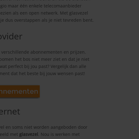
regio maar één enkele telecomaanbieder
gezien als een open netwerk. Met glasvezel
e dus overstappen als je niet tevreden bent.
ovider
p verschillende abonnementen en prijzen.
bomen het bos niet meer ziet en dat je niet
t perfect bij jou past? Vergelijk dan alle
ment dat het beste bij jouw wensen past!
ernet
s wel en soms niet worden aangeboden door
beeld met
glasvezel
. Nou is werken met