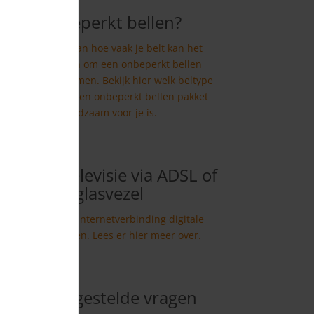
Onbeperkt bellen?
Afhankelijk van hoe vaak je belt kan het
voordelig zijn om een onbeperkt bellen
pakket af te nemen. Bekijk hier welk beltype
je bent en of een onbeperkt bellen pakket
raadzaam voor je is.
Digitale televisie via ADSL of
glasvezel
Je kunt via je internetverbinding digitale
televisie kijken. Lees er hier meer over.
Meest gestelde vragen