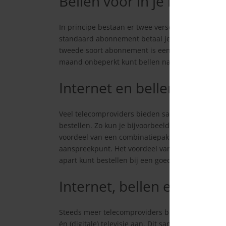
Bellen voor in je huis
In principe bestaan er twee verschillende soort
standaard abonnement betaal je een bepaald bedr
tweede soort abonnement is een onbeperkte vari
maand onbeperkt kunt bellen naar vaste en (in 
Internet en bellen
Veel telecomproviders bieden samengestelde pakk
bestellen. Zo kun je bijvoorbeeld internet en tel
voordeel van een combinatiepakket is dat je ma
aanspreekpunt. Het voordeel van dit samengesteld
apart kunt bestellen bij een goedkopere telecom
Internet, bellen en digital
Steeds meer telecomproviders bieden een comple
én (digitale) televisie aan. Dit samengestelde pak