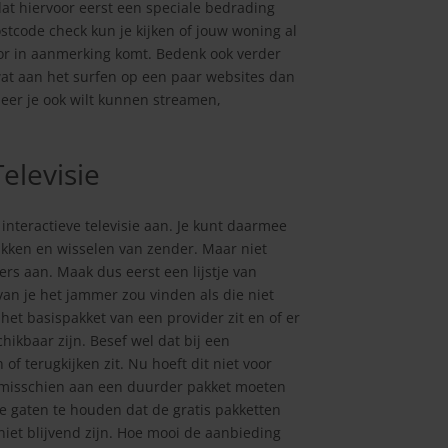
dat hiervoor eerst een speciale bedrading
tcode check kun je kijken of jouw woning al
voor in aanmerking komt. Bedenk ook verder
 wat aan het surfen op een paar websites dan
eer je ook wilt kunnen streamen,
elevisie
interactieve televisie aan. Je kunt daarmee
ikken en wisselen van zender. Maar niet
ers aan. Maak dus eerst een lijstje van
an je het jammer zou vinden als die niet
het basispakket van een provider zit en of er
ikbaar zijn. Besef wel dat bij een
f terugkijken zit. Nu hoeft dit niet voor
je misschien aan een duurder pakket moeten
e gaten te houden dat de gratis pakketten
iet blijvend zijn. Hoe mooi de aanbieding