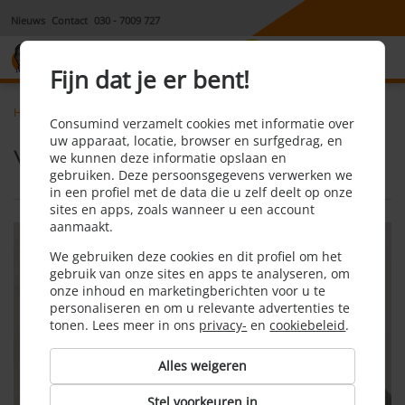
Nieuws
Contact
030 - 7009 727
8,1
Fijn dat je er bent!
Home
Energie
Verlengen of overstappen
Consumind verzamelt cookies met informatie over
uw apparaat, locatie, browser en surfgedrag, en
Verlengen of overstappen
we kunnen deze informatie opslaan en
gebruiken. Deze persoonsgegevens verwerken we
in een profiel met de data die u zelf deelt op onze
sites en apps, zoals wanneer u een account
aanmaakt.
We gebruiken deze cookies en dit profiel om het
gebruik van onze sites en apps te analyseren, om
onze inhoud en marketingberichten voor u te
personaliseren en om u relevante advertenties te
tonen. Lees meer in ons
privacy-
en
cookiebeleid
.
Alles weigeren
Stel voorkeuren in