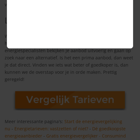
vergelijken.
Laat je aanbod checken
Wil je weten of je beter kunt verlengen of overstappen, dan
helpen we je graag om dat uit te zoeken. Onze
energiespecialisten bekijken je aanbod uitvoerig en gaan op
zoek naar een alternatief. Is het een prima aanbod, dan weet
je dat direct. Vinden we iets wat beter of goedkoper is, dan
kunnen we de overstap voor je in orde maken. Prettig
geregeld!
Meer interessante pagina's:
Start de energievergelijking
nu
-
Energietarieven: vastzetten of niet?
-
Dé goedkoopste
energieaanbieder
-
Gratis energievergelijker - Consumind