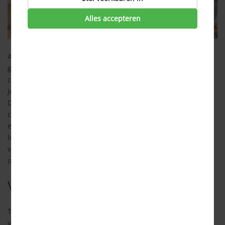
Alles accepteren
Als een energiecontract afloopt, dan is het wettelijk zo
geregeld dat je contract automatisch wordt omgezet in een
contract voor onbepaalde tijd dat maandelijks opzegbaar is.
Je gaat dan meestal wel een duurder, variabel tarief betalen.
De energieleveranciers vinden dit prima, want aan dit soort
contracten verdienen zij het meeste. Maar
energieleveranciers vinden overstappende klanten ook niet
leuk. Steeds meer energieleveranciers doen dan een
verlengingsaanbod om jou als klant te behouden. Is het slim
om daar op in te gaan of kun je toch beter overstappen?
Verlengingsaanbod
Tegenwoordig benaderen energieleveranciers je steeds
vroeger met een verlengingsaanbod. Soms zelfs meer dan