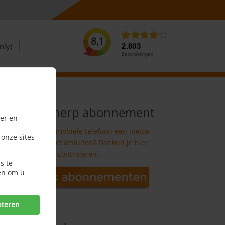
8,1
nly)
2.603
Beoordelingen
Nieuw scherp abonnement
er en
Kun je voor je mobiele telefoon een nieuw
 onze sites
scherp contract afsluiten? Dat kun je hier
controleren.
s te
en om u
pteren