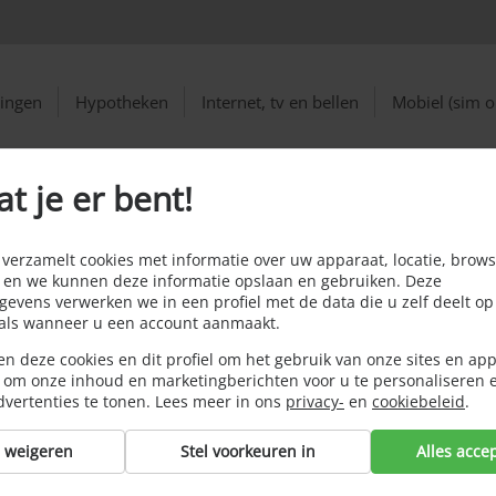
ringen
Hypotheken
Internet, tv en bellen
Mobiel (sim o
at je er bent!
ëindigen
erzamelt cookies met informatie over uw apparaat, locatie, brows
 en we kunnen deze informatie opslaan en gebruiken. Deze
evens verwerken we in een profiel met de data die u zelf deelt op
oals wanneer u een account aanmaakt.
n deze cookies en dit profiel om het gebruik van onze sites en app
 om onze inhoud en marketingberichten voor u te personaliseren 
dvertenties te tonen. Lees meer in ons
privacy-
en
cookiebeleid
.
s weigeren
Stel voorkeuren in
Alles acce