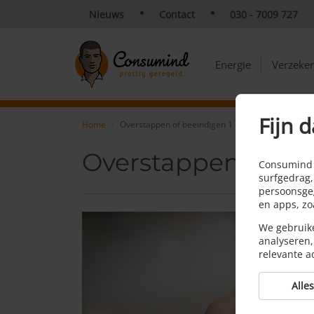
Nieuws
Contact
030 - 7009 727
Energie
Verzeke
Fijn d
Home
Overstappen of beeindigen 1
Overstappen of be
Consumind v
surfgedrag,
persoonsgeg
en apps, z
We gebruike
analyseren,
relevante a
Alle