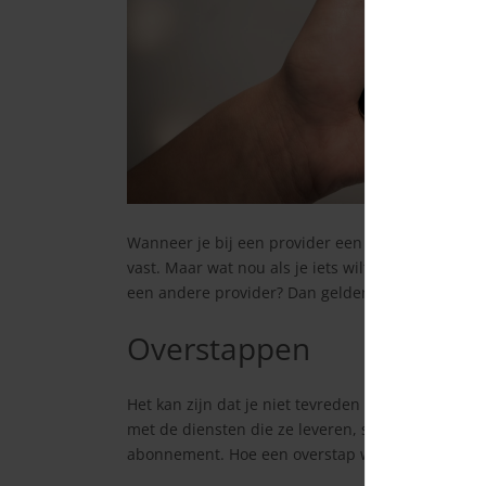
Wanneer je bij een provider een
mobiel abonne
vast. Maar wat nou als je iets wilt wijzigen, opz
een andere provider? Dan gelden er natuurlijk spe
Overstappen
Het kan zijn dat je niet tevreden bent met de je
met de diensten die ze leveren, slechte communica
abonnement. Hoe een overstap werkt
lees je hier