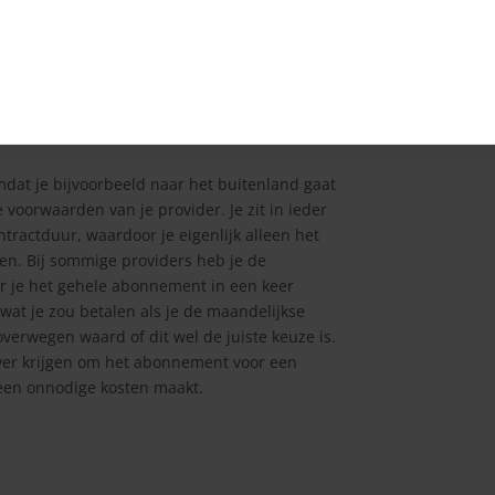
 dat je niet je huidige abonnement opzegt,
r. Het kan je een hoop gedoe besparen als je
dat je bijvoorbeeld naar het buitenland gaat
voorwaarden van je provider. Je zit in ieder
ntractduur, waardoor je eigenlijk alleen het
pen. Bij sommige providers heb je de
or je het gehele abonnement in een keer
wat je zou betalen als je de maandelijkse
overwegen waard of dit wel de juiste keuze is.
o ver krijgen om het abonnement voor een
geen onnodige kosten maakt.