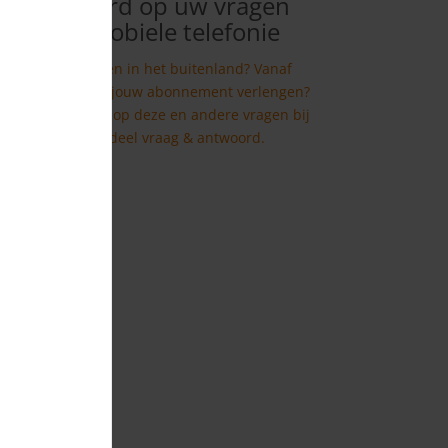
Antwoord op uw vragen
over mobiele telefonie
Wat kost bellen in het buitenland? Vanaf
wanneer kun je jouw abonnement verlengen?
Bekijk antwoord op deze en andere vragen bij
het onderdeel vraag & antwoord.