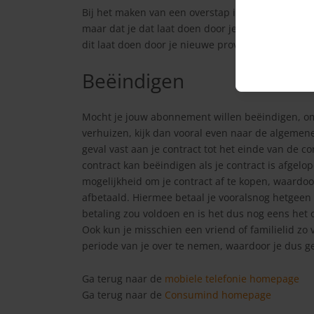
Bij het maken van een overstap is het belangrijk
maar dat je dat laat doen door je nieuwe provide
dit laat doen door je nieuwe provider.
Beëindigen
Mocht je jouw abonnement willen beëindigen, om
verhuizen, kijk dan vooral even naar de algemene 
geval vast aan je contract tot het einde van de co
contract kan beëindigen als je contract is afgelo
mogelijkheid om je contract af te kopen, waardo
afbetaald. Hiermee betaal je vooralsnog hetgeen 
betaling zou voldoen en is het dus nog eens het 
Ook kun je misschien een vriend of familielid z
periode van je over te nemen, waardoor je dus 
Ga terug naar de
mobiele telefonie homepage
Ga terug naar de
Consumind homepage