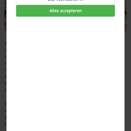
Alles accepteren
Als je schade aan je huis hebt door brand, bliksem, storm of
inbraak, dan kun je deze schade claimen bij je
opstalverzekering. Hoewel het wettelijk geen verplichte
verzekering is, ben je bij de meeste hypotheekverstrekkers
toch verplicht om een opstalverzekering af te sluiten. Je huis
dient tenslotte als onderpand voor de
hypotheek
. De
hypotheekverstrekker wil dan wel zeker weten dat eventuele
schades goed afgedekt zijn.
Voor huurhuizen geldt dat de verhuurder de
opstalverzekering afsluit. Dat hoef je als huurder dus niet te
doen: de eigenaar van het pand is verantwoordelijk voor de
verzekering hiervan.