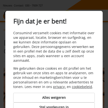
Nieuws
Contact
030 - 7009 727
8,1
Fijn dat je er bent!
Home
Opstalverzekering
Dekking opstalverzekering
Consumind verzamelt cookies met informatie over
uw apparaat, locatie, browser en surfgedrag, en
Dekking
we kunnen deze informatie opslaan en
gebruiken. Deze persoonsgegevens verwerken we
Opstalverzekering
in een profiel met de data die u zelf deelt op onze
sites en apps, zoals wanneer u een account
aanmaakt.
We gebruiken deze cookies en dit profiel om het
gebruik van onze sites en apps te analyseren, om
onze inhoud en marketingberichten voor u te
personaliseren en om u relevante advertenties te
tonen. Lees meer in ons
privacy-
en
cookiebeleid
.
Alles weigeren
Stel voorkeuren in