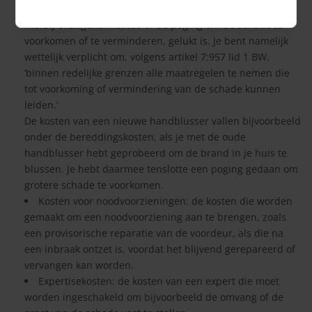
schade te voorkomen of te verminderen. Het doet er
hierbij overigens niet toe of de poging om de schade te
voorkomen of te verminderen, gelukt is. Je bent namelijk
wettelijk verplicht om, volgens artikel 7:957 lid 1 BW,
‘binnen redelijke grenzen alle maatregelen te nemen die
tot voorkoming of vermindering van de schade kunnen
leiden.’
De kosten van een nieuwe handblusser vallen bijvoorbeeld
onder de bereddingskosten, als je met de oude
handblusser hebt geprobeerd om de brand in je huis te
blussen. Je hebt daarmee tenslotte een poging gedaan om
grotere schade te voorkomen.
Kosten voor noodvoorzieningen: de kosten die worden
gemaakt om een noodvoorziening aan te brengen, zoals
een provisorische reparatie van de voordeur, als die na
een inbraak ontzet is, voordat het blijvend gerepareerd of
vervangen kan worden.
Expertisekosten: de kosten van een expert die moet
worden ingeschakeld om bijvoorbeeld de omvang of de