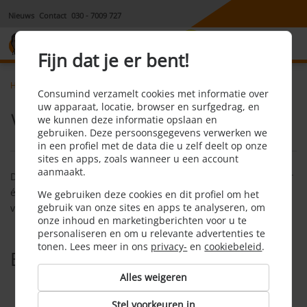
Nieuws
Contact
030 - 7009 727
8,1
Fijn dat je er bent!
Home
Tvinternetbellen
Faq
Wat is triple play
Consumind verzamelt cookies met informatie over
uw apparaat, locatie, browser en surfgedrag, en
Wat is triple play?
we kunnen deze informatie opslaan en
gebruiken. Deze persoonsgegevens verwerken we
in een profiel met de data die u zelf deelt op onze
sites en apps, zoals wanneer u een account
aanmaakt.
Dit is een pakket waarbij internet, televiesie en telefonie door
één provider wordt aangeboden. Andere gangbare namen
We gebruiken deze cookies en dit profiel om het
gebruik van onze sites en apps te analyseren, om
voor een dergelijk pakket zijn 3-in-1 of alles-in-1-pakket.
onze inhoud en marketingberichten voor u te
personaliseren en om u relevante advertenties te
tonen. Lees meer in ons
privacy-
en
cookiebeleid
.
Bekijk ook
Alles weigeren
3-in-1-pakket
Stel voorkeuren in