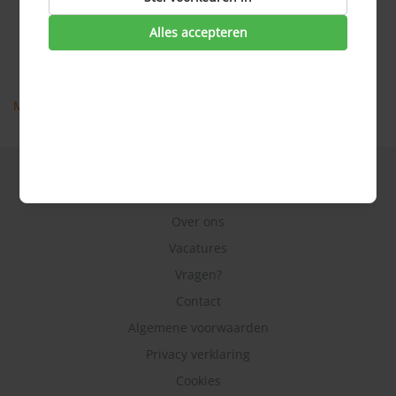
Alles-in-1
Aanbieders internet, televisie en bellen
Alles accepteren
ADSL
Anti-virusscan
Meer veel gestelde vragen
Hoe werkt het?
Over ons
Vacatures
Vragen?
Contact
Algemene voorwaarden
Privacy verklaring
Cookies