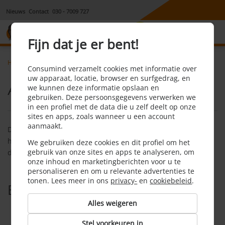
Nieuws
Contact
030 - 7009 727
8,1
Fijn dat je er bent!
Home
Hypotheek
Faq
Aflossen hypotheek
Consumind verzamelt cookies met informatie over
uw apparaat, locatie, browser en surfgedrag, en
Aflossen hypotheek
we kunnen deze informatie opslaan en
gebruiken. Deze persoonsgegevens verwerken we
in een profiel met de data die u zelf deelt op onze
sites en apps, zoals wanneer u een account
aanmaakt.
De term aflossen wordt gebruikt als je (een deel van) de
hypotheek terugbetaalt aan de hypotheekverstrekker. Je lost
We gebruiken deze cookies en dit profiel om het
gebruik van onze sites en apps te analyseren, om
dan af op je hypotheek.
onze inhoud en marketingberichten voor u te
personaliseren en om u relevante advertenties te
tonen. Lees meer in ons
privacy-
en
cookiebeleid
.
Bekijk ook
Alles weigeren
Aankoopmakelaar
Stel voorkeuren in