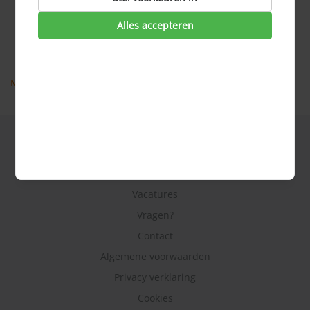
Acceptatie hypotheek
Aflossen hypotheek
Alles accepteren
Aflossingsvrije hypotheek
AFM
Meer veel gestelde vragen
Hoe werkt het?
Over ons
Vacatures
Vragen?
Contact
Algemene voorwaarden
Privacy verklaring
Cookies