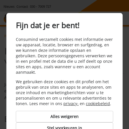
Nieuws
Contact
030 - 7009 727
8,1
Fijn dat je er bent!
Home
Opstalverzekering
Faq
Is een autoverzekering verplicht
Consumind verzamelt cookies met informatie over
uw apparaat, locatie, browser en surfgedrag, en
Is een autoverzekering
we kunnen deze informatie opslaan en
gebruiken. Deze persoonsgegevens verwerken we
verplicht?
in een profiel met de data die u zelf deelt op onze
sites en apps, zoals wanneer u een account
aanmaakt.
We gebruiken deze cookies en dit profiel om het
Ja, in Nederland en veel andere landen is het verplicht om
gebruik van onze sites en apps te analyseren, om
een
WA-autoverzekering
te hebben. WA staat voor Wettelijke
onze inhoud en marketingberichten voor u te
Aansprakelijkheid.
personaliseren en om u relevante advertenties te
tonen. Lees meer in ons
privacy-
en
cookiebeleid
.
Alles weigeren
Bekijk ook
Stel voorkeuren in