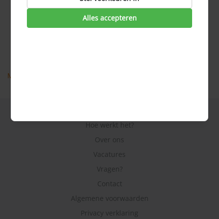
Hoe gaat verzekeringen vergelijken in zijn werk?
Alles accepteren
Welke verzekeringen kunnen er worden vergeleken?
Wat is een opstalverzekering?
Wie moet een opstalverzekering afsluiten?
Wat is precies ‘opstal’?
Meer veel gestelde vragen
Hoe werkt het?
Over ons
Vacatures
Vragen?
Contact
Algemene voorwaarden
Privacy verklaring