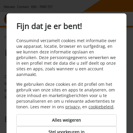
Nieuws
Contact
030 - 7009 727
8,1
Fijn dat je er bent!
Home
Hypotheek
Faq
Kredietcrisis
Consumind verzamelt cookies met informatie over
uw apparaat, locatie, browser en surfgedrag, en
Kredietcrisis
we kunnen deze informatie opslaan en
gebruiken. Deze persoonsgegevens verwerken we
in een profiel met de data die u zelf deelt op onze
sites en apps, zoals wanneer u een account
aanmaakt.
De kredietcrisis ontstond in 2007. Financiële instellingen
kwamen in de problemen en woningen daalden in waarde,
We gebruiken deze cookies en dit profiel om het
gebruik van onze sites en apps te analyseren, om
waardoor vele woningbezitters in financiële problemen
onze inhoud en marketingberichten voor u te
kwamen.
personaliseren en om u relevante advertenties te
tonen. Lees meer in ons
privacy-
en
cookiebeleid
.
Bekijk ook
Alles weigeren
Stel voorkeuren in