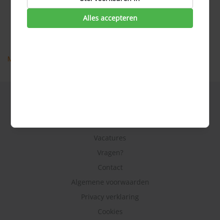
Acceptatie hypotheek
Aflossen hypotheek
Alles accepteren
Aflossingsvrije hypotheek
AFM
Meer veel gestelde vragen
Hoe werkt het?
Over ons
Vacatures
Vragen?
Contact
Algemene voorwaarden
Privacy verklaring
Cookies