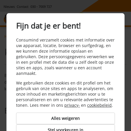
Nieuws
Contact
030 - 7009 727
8,1
Fijn dat je er bent!
Home
Hypotheek
Faq
Koopvariant
Consumind verzamelt cookies met informatie over
uw apparaat, locatie, browser en surfgedrag, en
Koopvariant
we kunnen deze informatie opslaan en
gebruiken. Deze persoonsgegevens verwerken we
in een profiel met de data die u zelf deelt op onze
sites en apps, zoals wanneer u een account
aanmaakt.
Bij de koopvariant kun je van de woningcorporatie of een
dergelijke partij een woning kopen, waarbij er verschillende
We gebruiken deze cookies en dit profiel om het
gebruik van onze sites en apps te analyseren, om
kortingen of terugkoopconstructies gelden.
onze inhoud en marketingberichten voor u te
personaliseren en om u relevante advertenties te
tonen. Lees meer in ons
privacy-
en
cookiebeleid
.
Bekijk ook
Alles weigeren
Aankoopmakelaar
Stel voorkeuren in